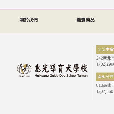
關於我們
義賣商品
北部本會
242新北
T.(02)29
南部分會
813高雄
T.(07)55