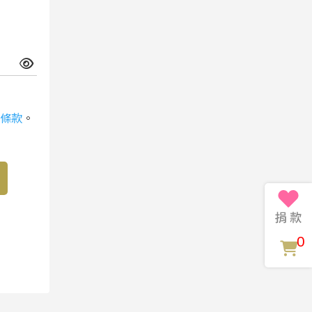
條款
。
0