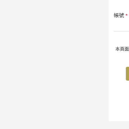
帳號
*
本頁面受