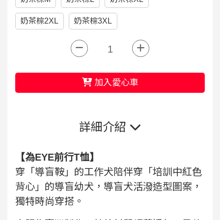
奶茶棕2XL
奶茶棕3XL
加入愛心車
詳細介紹
【
為EYE前行T恤
】
穿「導盲鞍」的工作犬陪伴穿「培訓中紅色
背心」的導盲幼犬，導盲犬活潑造型圖案，
獨特時尚穿搭。