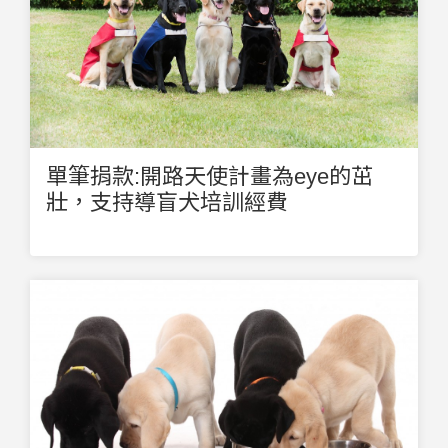
單筆捐款:開路天使計畫為eye的茁
壯，支持導盲犬培訓經費