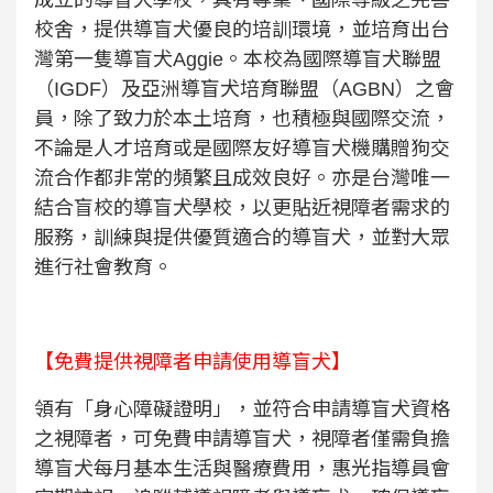
校舍，提供導盲犬優良的培訓環境，並培育出台
灣第一隻導盲犬
Aggie
。本校為國際導盲犬聯盟
（
IGDF
）及亞洲導盲犬培育聯盟（
AGBN
）之會
員，除了致力於本土培育，也積極與國際交流，
不論是人才培育或是國際友好導盲犬機購贈狗交
流合作都非常的頻繁且成效良好。亦是台灣唯一
結合盲校的導盲犬學校，以更貼近視障者需求的
服務，訓練與提供優質適合的導盲犬，並對大眾
進行社會教育。
【免費提供視障者申請使用導盲犬】
領有「身心障礙證明」，並符合申請導盲犬資格
之視障者，可免費申請導盲犬，視障者僅需負擔
導盲犬每月基本生活與醫療費用，惠光指導員會