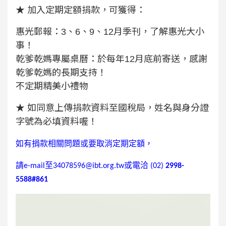
★ 加入定期定額捐款，可獲得：
惠光郵報：3、6、9、12月季刊，了解惠光大小
事！
乾爹乾媽專屬桌曆：於每年12月底前寄送，感謝
乾爹乾媽的長期支持！
不定期精美小禮物
★ 如同意上傳捐款資料至國稅局，姓名與身分證
字號為必填資料喔！
如有捐款相關問題或要取消定期定額，
請
e-mail
至
34078596@ibt.org.tw
或電洽
(02)
2998-
5588#861