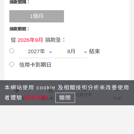
捐款間隔：
1個月
捐款期間：
從
2026年9月
捐款至：
結束
信用卡到期日
本網站使用 cookie 及相關技術分析來改善使用
會員捐款
社群分享
者體驗
隱私條款
關閉
我要捐款
愛心車
0
TOP
立即捐