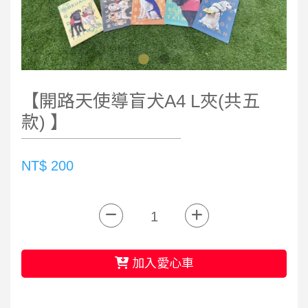
【開路天使導盲犬A4 L夾(共五
款) 】
NT$ 200
加入愛心車