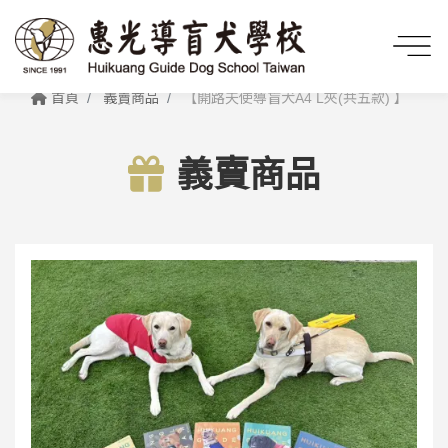
首頁
義賣商品
【開路天使導盲犬A4 L夾(共五款) 】
義賣商品